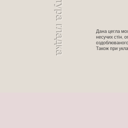
Фактура гладка
Дана цегла мо
несучих стін, о
оздоблюваного
Також при укла