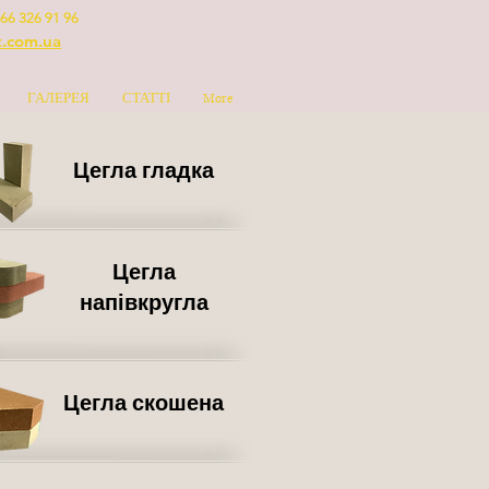
66 326 91 96
t.com.ua
ГАЛЕРЕЯ
СТАТТІ
More
Цегла гладка
Цегла
напівкругла
Цегла скошена