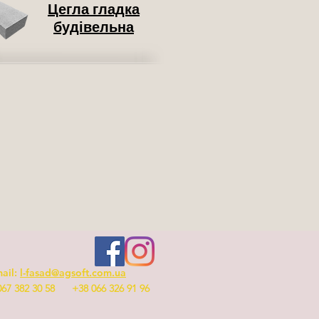
Цегла гладка
будівельна
ail:
l-fasad@agsoft.com.ua
067 382 30 58 +38 066 326 91 96