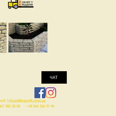
ЧАТ
ail:
l-fasad@agsoft.com.ua
067 382 30 58 +38 066 326 91 96