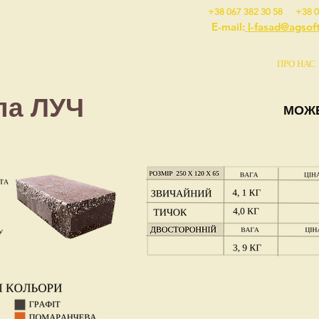
+38 067 382 30 58 +38 0
E-mail:
l-fasad@agsof
ПРО НАС
ла ЛУЧ
МОЖЕ