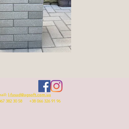
ail:
l-fasad@agsoft.com.ua
067 382 30 58 +38 066 326 91 96