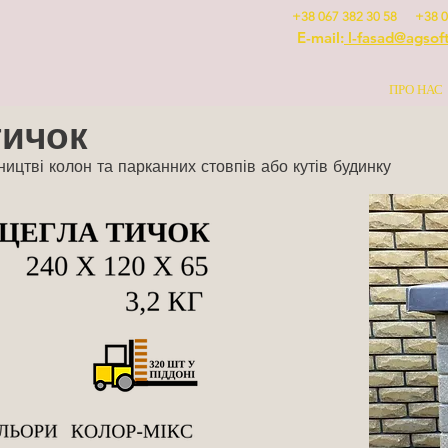
+38 067 382 30 58 +38 0
E-mail:
l-fasad@agsof
ПРО НАС
тичок
ицтві колон та парканних стовпів або кутів будинку