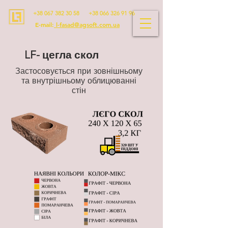
+38 067 382 30 58
+38 066 326 91 96
E-mail:
l-fasad@agsoft.com.ua
LF- цегла скол
Застосовується при зовнішньому
та внутрішньому облицюванні
стін