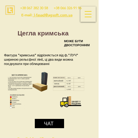
+38 067 382 30 58
+38 066 326 91 96
E-mail:
l-fasad@agsoft.com.ua
Цегла кримська
МОЖЕ БУТИ
ДВОСТОРОННІМ
Фактура "кримська" відрізняється від ф."ЛУЧ"
шириною рельєфної лінії, ці два види можна
поєднувати при облицюванні
ЧАТ