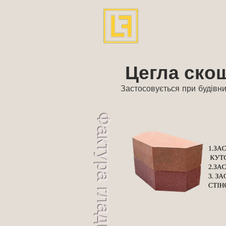
Цегла ско
Застосовується при будівни
Фактура гладка