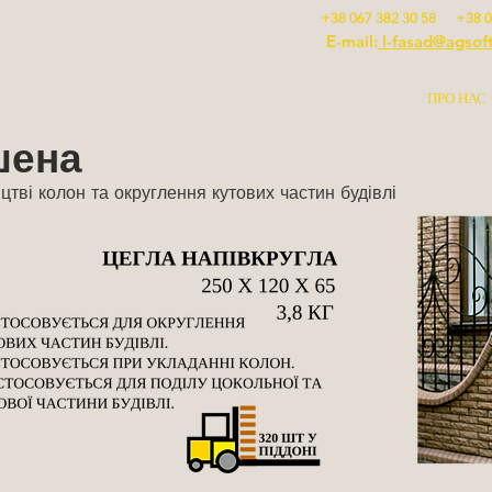
+38 067 382 30 58 +38 0
E-mail:
l-fasad@agsof
ПРО НАС
шена
цтві колон та округлення кутових частин будівлі